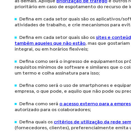
as demais. Aplique
priorização de tráfego
e outros r
prioritário em caso de esgotamento do recurso de i
Defina em cada setor quais são os aplicativos/sof
atividades de trabalho, e crie mecanismos para evita
Defina em cada setor quais são os
sites e conteúd
também aqueles que não estão
, mas que gostariam
integral, ou em horários flexíveis;
Defina como será o ingresso de equipamentos próp
requisitos mínimos de software e similares que o co
um termo e colha assinatura para isso;
Defina como será o uso de smartphones e equipam
empresa, o que pode, e aquilo que não pode ou prec
Defina como será
o acesso externo para a empres
autorizado para os colaboradores;
Defina quais os
critérios de utilização da rede sem
(fornecedores, clientes), preferencialmente emit