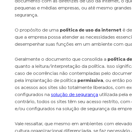
documento com as diretrizes de uso da internet, o q
pequenas e médias empresas, ou até mesmo grande
segurança.
O propósito de uma
política de uso da internet
é de
que a empresa possa atender as necessidades essenc
desempenhar suas funções em um ambiente com qua
Geralmente o documento que consolida a
política d
quanto a leitura/interpretação da política. Isso signi
caso de ocorrências não contempladas pelo document
pela implantação de política
permissiva
, ou então po
os acessos aos sites são totalmente liberados, com e
configurados na
solução de segurança
utilizada pela 
contrário, todos os sites têm seu acesso restrito, co
e/ou configurados na solução de segurança da empre
Vale ressaltar, que mesmo em ambientes com elevado 
cultura organizacional diferenciada, se faz necessár