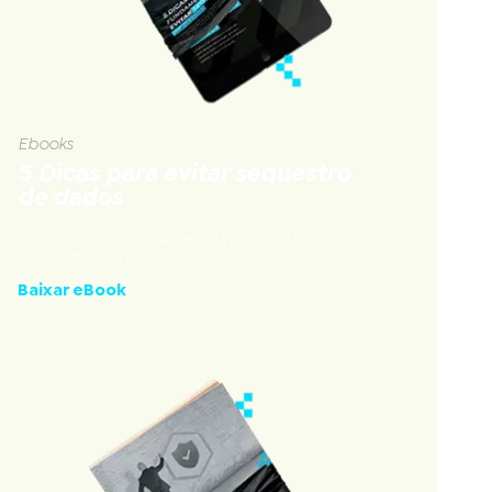
Ebooks
5 Dicas para evitar sequestro
de dados
Nossas 5 dicas fundamentais para evitar
sequestro de dados
Baixar eBook