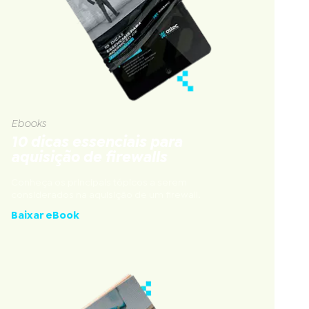
Ebooks
10 dicas essenciais para
aquisição de firewalls
Conheça os principais tópicos a serem
considerados na aquisição de um firewall.
Baixar eBook