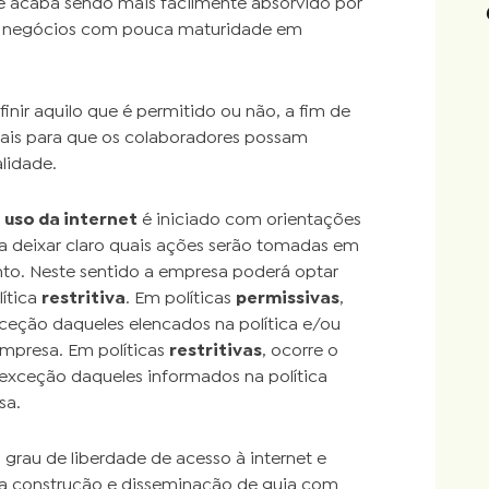
ue acaba sendo mais facilmente absorvido por
s negócios com pouca maturidade em
finir aquilo que é permitido ou não, a fim de
iais para que os colaboradores possam
lidade.
e uso da internet
é iniciado com orientações
fica deixar claro quais ações serão tomadas em
o. Neste sentido a empresa poderá optar
lítica
restritiva
. Em políticas
permissivas
,
xceção daqueles elencados na política e/ou
empresa. Em políticas
restritivas
, ocorre o
m exceção daqueles informados na política
sa.
grau de liberdade de acesso à internet e
io a construção e disseminação de guia com