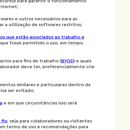
ecursos para garantir o funcionamento
nternet;
twares e outros necessários para as
r a utilização de softwares restritos;
os que estão associados ao trabalho e
 que fosse permitido o uso, em tempo
rios para fins de trabalho (
BYOD
) e quais
laborador deve ter, preferencialmente crie
entos similares e particulares dentro da
isa ser evitado;
a
e em que circunstâncias isso será
 fio
, seja para colaboradores ou visitantes
a um termo de uso e recomendações para