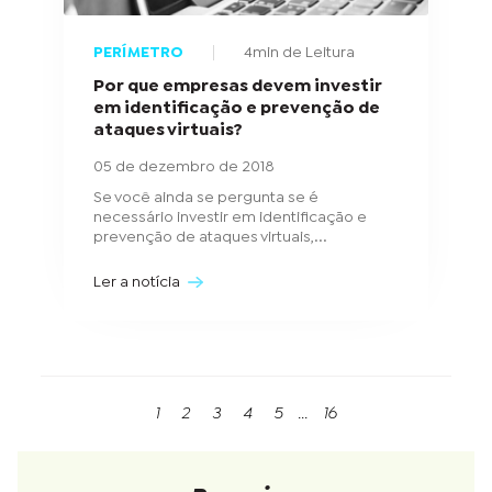
PERÍMETRO
4min de Leitura
Por que empresas devem investir
em identificação e prevenção de
ataques virtuais?
05 de dezembro de 2018
Se você ainda se pergunta se é
necessário investir em identificação e
prevenção de ataques virtuais,...
Ler a notícia
1
2
3
4
5
...
16