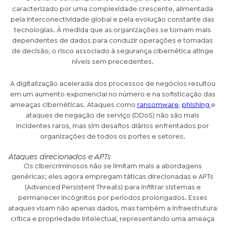
caracterizado por uma complexidade crescente, alimentada
pela interconectividade global e pela evolução constante das
tecnologias. À medida que as organizações se tornam mais
dependentes de dados para conduzir operações e tomadas
de decisão, o risco associado à segurança cibernética atinge
níveis sem precedentes.
A digitalização acelerada dos processos de negócios resultou
em um aumento exponencial no número e na sofisticação das
ameaças cibernéticas. Ataques como
ransomware
,
phishing
e
ataques de negação de serviço (DDoS) não são mais
incidentes raros, mas sim desafios diários enfrentados por
organizações de todos os portes e setores.
Ataques direcionados e APTs
Os cibercriminosos não se limitam mais a abordagens
genéricas; eles agora empregam táticas direcionadas e APTs
(Advanced Persistent Threats) para infiltrar sistemas e
permanecer incógnitos por períodos prolongados. Esses
ataques visam não apenas dados, mas também a infraestrutura
crítica e propriedade intelectual, representando uma ameaça