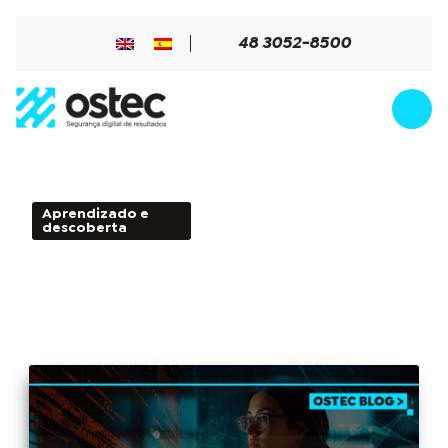
48 3052-8500
Aprendizado e
5min de Leitura - 07 de
descoberta
maio de 2024
Gartner Security & Risk Management
Summit: reflexões sobre tendências em
cibersegurança