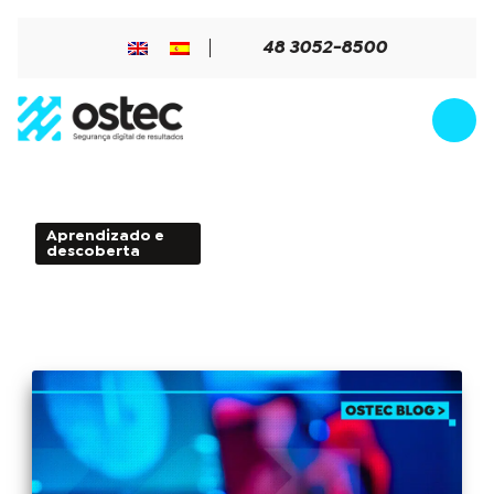
48 3052-8500
Aprendizado e
4min de Leitura - 09 de
descoberta
fevereiro de 2022
Purple Team: o meio entre o Red e Blue
Team