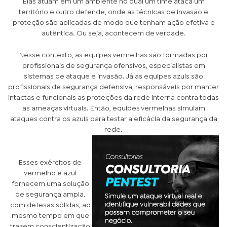
Elas atuam em um ambiente no qual um time ataca um
território e outro defende, onde as técnicas de invasão e
proteção são aplicadas de modo que tenham ação efetiva e
autêntica. Ou seja, acontecem de verdade.
Nesse contexto, as equipes vermelhas são formadas por
profissionais de segurança ofensivos, especialistas em
sistemas de ataque e invasão. Já as equipes azuis são
profissionais de segurança defensiva, responsáveis por manter
intactas e funcionais as proteções da rede interna contra todas
as ameaças virtuais. Então, equipes vermelhas simulam
ataques contra os azuis para testar a eficácia da segurança da
rede.
Esses exércitos de
vermelho e azul
fornecem uma solução
de segurança ampla,
com defesas sólidas, ao
mesmo tempo em que
trazem conscientização