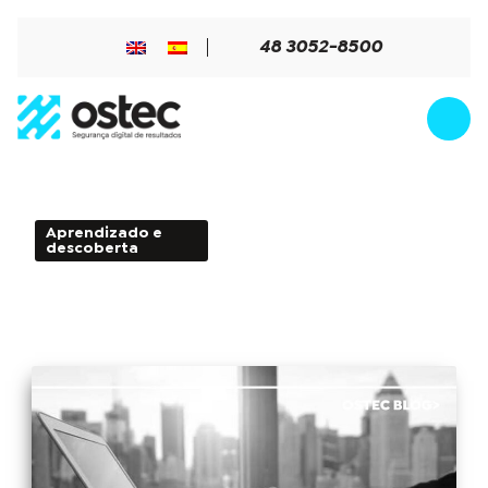
48 3052-8500
Aprendizado e
4min de Leitura - 07 de
descoberta
junho de 2018
Pentest: o que é e quais são os
principais tipos?