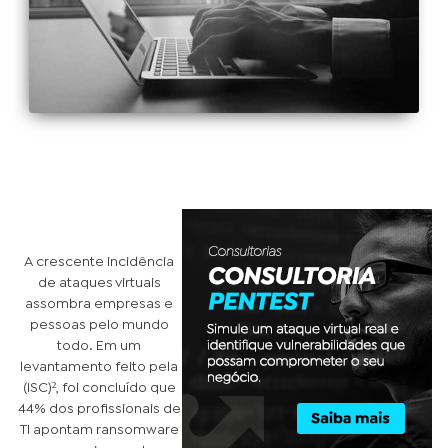
A crescente incidência
de ataques virtuais
assombra empresas e
pessoas pelo mundo
todo. Em um
levantamento feito pela
(ISC)², foi concluído que
44% dos profissionais de
TI apontam ransomware