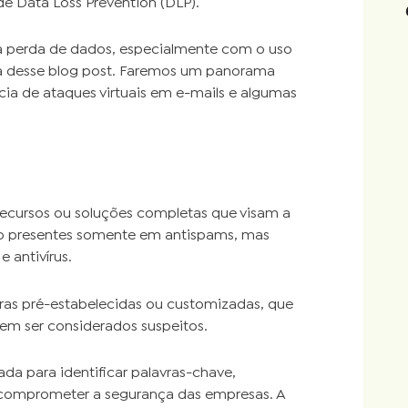
 de
Data Loss Prevention
(DLP).
a perda de dados, especialmente com o uso
ura desse blog post. Faremos um panorama
ncia de ataques virtuais em e-mails e algumas
recursos ou soluções completas que visam a
o presentes somente em antispams, mas
 antivírus.
gras pré-estabelecidas ou customizadas, que
m ser considerados suspeitos.
a para identificar palavras-chave,
comprometer a segurança das empresas. A