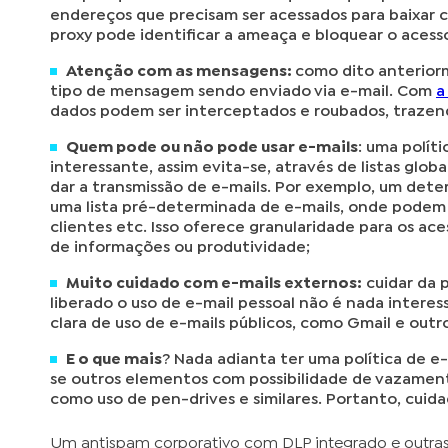
endereços que precisam ser acessados para baixar
proxy pode identificar a ameaça e bloquear o acess
Atenção com as mensagens:
como dito anteriorm
tipo de mensagem sendo enviado via e-mail. Com
a
dados podem ser interceptados e roubados, trazen
Quem pode ou não pode usar e-mails
: uma polít
interessante, assim evita-se, através de listas glob
dar a transmissão de e-mails. Por exemplo, um dete
uma lista pré-determinada de e-mails, onde podem 
clientes etc. Isso oferece granularidade para os a
de informações ou produtividade;
Muito cuidado com e-mails externos:
cuidar da p
liberado o uso de e-mail pessoal não é nada interes
clara de uso de e-mails públicos, como Gmail e outro
E o que mais
? Nada adianta ter uma política de 
se outros elementos com possibilidade de vazamen
como uso de pen-drives e similares. Portanto, cuid
Um antispam corporativo com DLP integrado e outras 