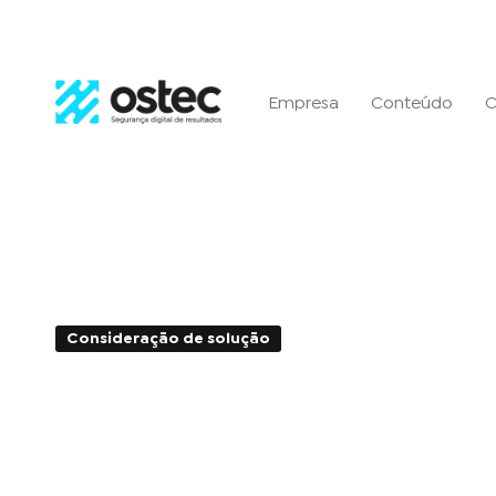
Empresa
Conteúdo
C
Consideração de solução
4min de Leitura - 30
Como minimizar perda de
o uso de um antispam cor