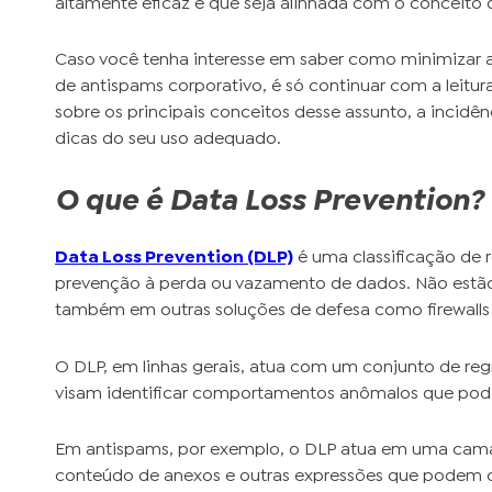
altamente eficaz e que seja alinhada com o conceito
Caso você tenha interesse em saber como minimizar 
de antispams corporativo, é só continuar com a leit
sobre os principais conceitos desse assunto, a incidê
dicas do seu uso adequado.
O que é
Data Loss Prevention
?
Data Loss Prevention (DLP)
é uma classificação de 
prevenção à perda ou vazamento de dados. Não estã
também em outras soluções de defesa como firewalls e
O DLP, em linhas gerais, atua com um conjunto de re
visam identificar comportamentos anômalos que pode
Em antispams, por exemplo, o DLP atua em uma camad
conteúdo de anexos e outras expressões que podem 