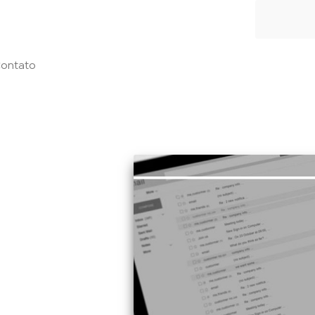
ontato
 de maio de 2018
 dados com
porativo