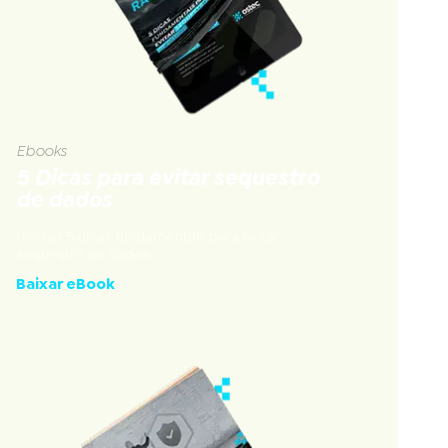
Ebooks
5 Dicas para evitar sequestro
de dados
Nossas 5 dicas fundamentais para evitar
sequestro de dados
Baixar eBook