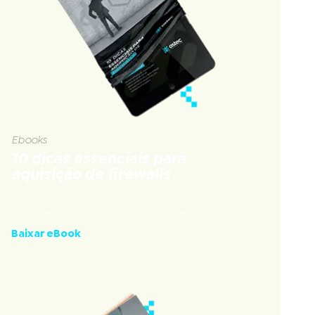
Ebooks
10 dicas essenciais para
aquisição de firewalls
Conheça os principais tópicos a serem
considerados na aquisição de um firewall.
Baixar eBook