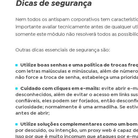
Dicas de segurança
Nem todos os antispam corporativos tem característi
importante avaliar tecnicamente antes de qualquer ut
somente este módulo não resolverá todos as possibili
Outras dicas essenciais de segurança são:
Utilize boas senhas e uma política de trocas fre
com letras maiúsculas e minúsculas, além de números
não force a troca de senha, estabeleça uma priorida
Cuidado com cliques em e-mails:
evite abrir e-m
desconhecidos, além de evitar o acesso em links s
confiáveis, eles podem ser forjados, então descon
curiosidade; normalmente é uma armadilha. Se esti
antes de abrir;
Utilize soluções complementares como um bom
por descuido, ou intenção, um proxy web é capaz d
Isso por que é muito incomum que ataques por e-m