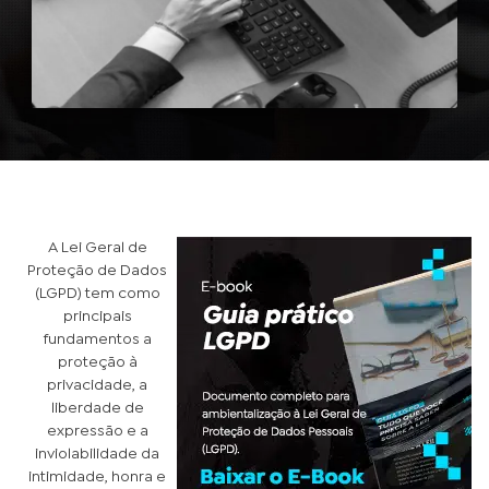
A Lei Geral de
Proteção de Dados
(LGPD) tem como
principais
fundamentos a
proteção à
privacidade, a
liberdade de
expressão e a
inviolabilidade da
intimidade, honra e