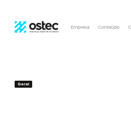
Empresa
Conteúdo
C
Geral
4min de Leitura - 05 de dezembro de 2018
Por que empresas devem i
identificação e prevenção
virtuais?