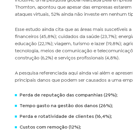
Inclusive, uma pesquisa global realizada pela empresa 
Thornton, apontou que apesar das empresas estarem c
ataques virtuais, 52% ainda não investe em nenhum ti
Esse estudo ainda cita que as áreas mais suscetíveis a
financeiros (45,8%); cuidados da saúde (23,7%); energ
educação (22,1%); viagem, turismo e lazer (19,8%); agric
tecnologia, meios de comunicação e telecomunicações (
construção (6,2%) e serviços profissionais (4,8%).
A pesquisa referenciada aqui ainda vai além e apresen
principais danos que podem ser causados a uma empres
Perda de reputação das companhias (29%);
Tempo gasto na gestão dos danos (26%);
Perda e rotatividade de clientes (16,4%);
Custos com remoção (12%);