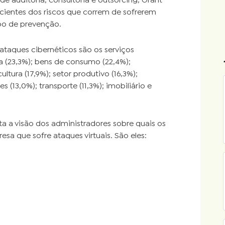
de auditoria, consultoria e outsorcing, Grant
ientes dos riscos que correm de sofrerem
po de prevenção.
 ataques cibernéticos são os serviços
ia (23,3%); bens de consumo (22,4%);
ultura (17,9%); setor produtivo (16,3%);
13,0%); transporte (11,3%); imobiliário e
ta a visão dos administradores sobre quais os
a que sofre ataques virtuais. São eles: