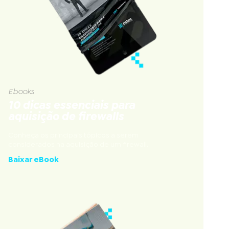
Ebooks
10 dicas essenciais para
aquisição de firewalls
Conheça os principais tópicos a serem
considerados na aquisição de um firewall.
Baixar eBook