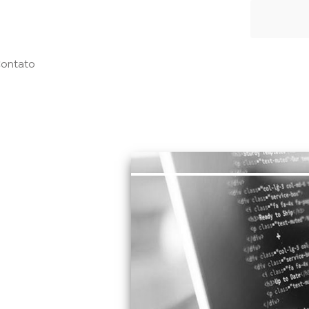
ontato
nvestir em
 de ataques