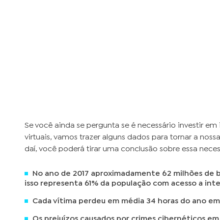
Se você ainda se pergunta se é necessário investir em
virtuais, vamos trazer alguns dados para tornar a noss
daí, você poderá tirar uma conclusão sobre essa nece
No ano de 2017 aproximadamente 62 milhões de bra
isso representa 61% da população com acesso a inte
Cada vítima perdeu em média 34 horas do ano em
Os prejuízos causados por crimes cibernéticos e