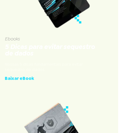
Ebooks
5 Dicas para evitar sequestro
de dados
Nossas 5 dicas fundamentais para evitar
sequestro de dados
Baixar eBook