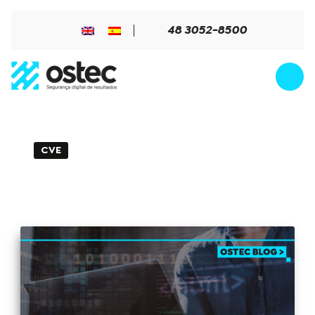
48 3052-8500
CVE
2min de Leitura - 04 de julho de 2024
CVE-2024-6387: vulnerabilidade no
servidor OpenSSH