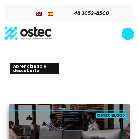
48 3052-8500
Aprendizado e
5min de Leitura - 09 de
descoberta
julho de 2024
Ameaças internas: um desafio
subestimado na Segurança Cibernética