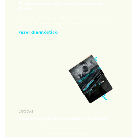
Diagnóstico Lei Geral de Proteção de
Dados
Diagnóstico que avalia a nível de conformidade
com a Lei Geral de Proteção de Dados
Fazer diagnóstico
Ebooks
5 Dicas para evitar sequestro de dados
Nossas 5 dicas fundamentais para evitar
sequestro de dados