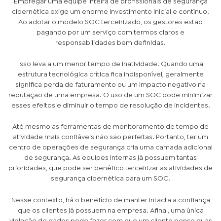
Empregar uma equipe inteira de profissionais de segurança
cibernética exige um enorme investimento inicial e contínuo.
Ao adotar o modelo SOC terceirizado, os gestores estão
pagando por um serviço com termos claros e
responsabilidades bem definidas.
Isso leva a um menor tempo de inatividade. Quando uma
estrutura tecnológica crítica fica indisponível, geralmente
significa perda de faturamento ou um impacto negativo na
reputação de uma empresa. O uso de um SOC pode minimizar
esses efeitos e diminuir o tempo de resolução de incidentes.
Até mesmo as ferramentas de monitoramento de tempo de
atividade mais confiáveis não são perfeitas. Portanto, ter um
centro de operações de segurança cria uma camada adicional
de segurança. As equipes internas já possuem tantas
prioridades, que pode ser benéfico terceirizar as atividades de
segurança cibernética para um SOC.
Nesse contexto, há o benefício de manter intacta a confiança
que os clientes já possuem na empresa. Afinal, uma única
violação de dados pode fazer com que um cliente pense duas