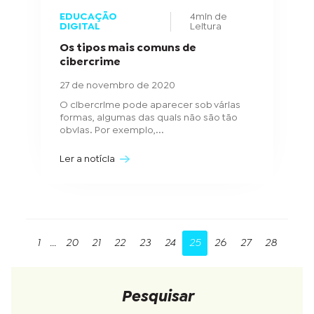
EDUCAÇÃO
4min de
DIGITAL
Leitura
Os tipos mais comuns de
cibercrime
27 de novembro de 2020
O cibercrime pode aparecer sob várias
formas, algumas das quais não são tão
obvias. Por exemplo,...
Ler a notícia
1
...
20
21
22
23
24
25
26
27
28
Pesquisar