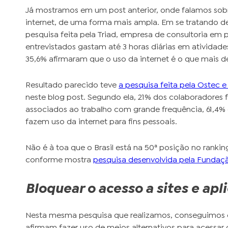
Já mostramos em um post anterior, onde falamos sob
internet, de uma forma mais ampla. Em se tratando de 
pesquisa feita pela Triad, empresa de consultoria em
entrevistados gastam até 3 horas diárias em atividade
35,6% afirmaram que o uso da internet é o que mais de
Resultado parecido teve
a pesquisa feita pela Ostec e
neste blog post. Segundo ela, 21% dos colaboradores f
associados ao trabalho com grande frequência, 61,4%
fazem uso da internet para fins pessoais.
Não é à toa que o Brasil está na 50ª posição no rankin
conforme mostra
pesquisa desenvolvida pela Fundaçã
Bloquear o acesso a sites e apl
Nesta mesma pesquisa que realizamos, conseguimos c
afirmam fazer uso de meios alternativos para acessar