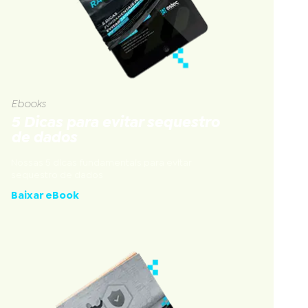
Ebooks
5 Dicas para evitar sequestro
de dados
Nossas 5 dicas fundamentais para evitar
sequestro de dados
Baixar eBook