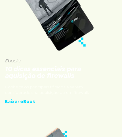
Ebooks
10 dicas essenciais para
aquisição de firewalls
Conheça os principais tópicos a serem
considerados na aquisição de um firewall.
Baixar eBook