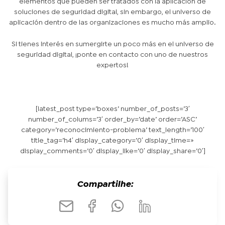
elementos que pueden ser tratados con la aplicación de
soluciones de seguridad digital, sin embargo, el universo de
aplicación dentro de las organizaciones es mucho más amplio.
Si tienes interés en sumergirte un poco más en el universo de
seguridad digital, ¡ponte en contacto con uno de nuestros
expertos!
[latest_post type=’boxes’ number_of_posts=’3′
number_of_colums=’3′ order_by=’date’ order=’ASC’
category=’reconocimiento-problema’ text_length=’100′
title_tag=’h4′ display_category=’0′ display_time=»
display_comments=’0′ display_like=’0′ display_share=’0′]
Compartilhe: