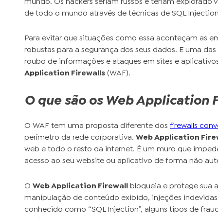
mundo. Os hackers seriam russos e teriam explorado v
de todo o mundo através de técnicas de SQL Injection
Para evitar que situações como essa aconteçam as em
robustas para a segurança dos seus dados. E uma das f
roubo de informações e ataques em sites e aplicativ
Application Firewalls
(WAF).
O que são os Web Application F
O WAF tem uma proposta diferente dos
firewalls con
perímetro da rede corporativa.
Web Application Fire
web e todo o resto da internet. É um muro que imped
acesso ao seu website ou aplicativo de forma não aut
O
Web Application Firewall
bloqueia e protege sua 
manipulação de conteúdo exibido, injeções indevida
conhecido como “SQL Injection”, alguns tipos de frau