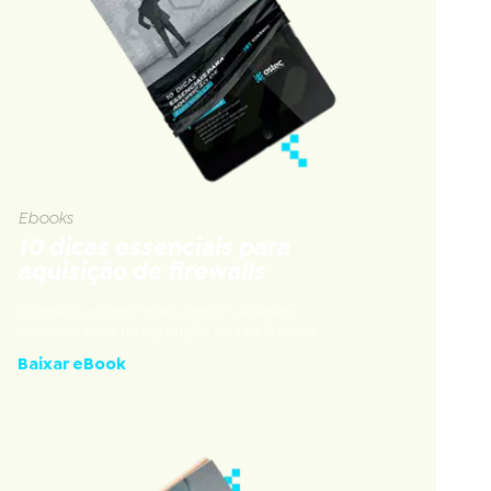
Ebooks
10 dicas essenciais para
aquisição de firewalls
Conheça os principais tópicos a serem
considerados na aquisição de um firewall.
Baixar eBook