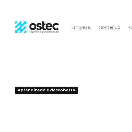
Empresa
Conteúdo
C
Aprendizado e descoberta
3min de Leitura - 
Web Application Firewalls,
que é!