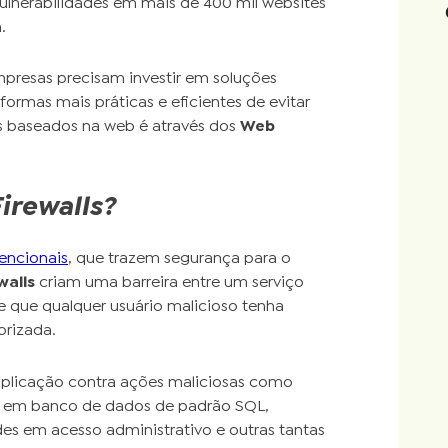
ulnerabilidades em mais de 400 mil websites
.
presas precisam investir em soluções
ormas mais práticas e eficientes de evitar
os baseados na web é através dos
Web
irewalls?
vencionais
, que trazem segurança para o
walls
criam uma barreira entre um serviço
e que qualquer usuário malicioso tenha
orizada.
aplicação contra ações maliciosas como
s em banco de dados de padrão SQL,
des em acesso administrativo e outras tantas