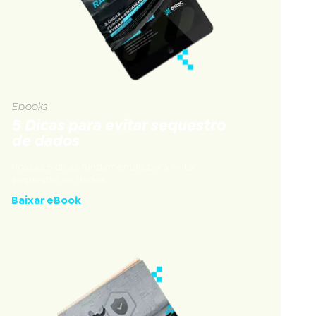
Ebooks
5 Dicas para evitar sequestro
de dados
Nossas 5 dicas fundamentais para evitar
sequestro de dados
Baixar eBook