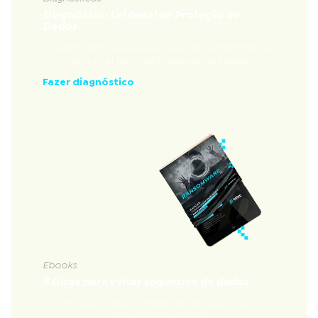
Diagnóstico Lei Geral de Proteção de
Dados
Diagnóstico que avalia a nível de conformidade
com a Lei Geral de Proteção de Dados
Fazer diagnóstico
Ebooks
5 Dicas para evitar sequestro de dados
Nossas 5 dicas fundamentais para evitar
sequestro de dados