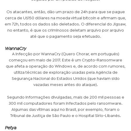
Os atacantes, então, dão um prazo de 24h para que se pague
cerca de U$150 dólares na moeda virtual
bitcoin
e afirmam que,
em 72h, todos os dados são deletados. O diferencial do Jigsaw,
no entanto, é que os criminosos deletam arquivo por arquivo
até que o pagamento seja efetuado.
WannaCry
A infecção por WannaCry (Quero Chorar, em português)
começou em maio de 2017. Este é um Crypto-Ransomware
que afeta a operação do Windows e, de acordo com rumores,
utiliza técnicas de exploração usadas pela Agência de
Segurança Nacional do Estados Unidos (que haviam sido
vazadas meses antes do ataque).
Segundo informações divulgadas, mais de 200 mil pessoas e
300 mil computadores foram infectados pelo ransomware.
Algumas das vítimas aqui no Brasil, por exemplo, foram o
Tribunal de Justiça de São Paulo e o Hospital Sírio-Libanês.
Petya