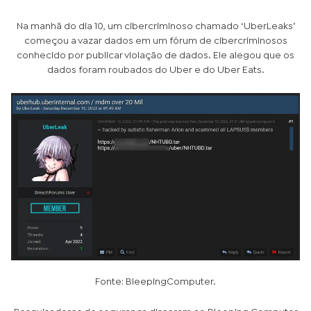
Na manhã do dia 10, um cibercriminoso chamado ‘UberLeaks’
começou a vazar dados em um fórum de cibercriminosos
conhecido por publicar violação de dados. Ele alegou que os
dados foram roubados do Uber e do Uber Eats.
Fonte: BleepingComputer.