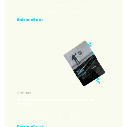
Nossas 5 dicas fundamentais para evitar
sequestro de dados
Baixar eBook
Ebooks
10 dicas essenciais para aquisição de
firewalls
Conheça os principais tópicos a serem
considerados na aquisição de um firewall.
Baixar eBook