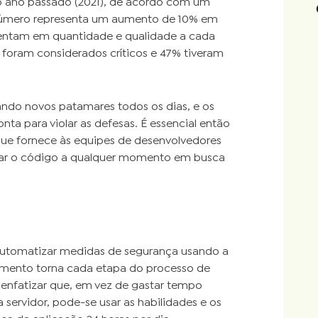
o ano passado (2021), de acordo com um
se número representa um aumento de 10% em
mentam em quantidade e qualidade a cada
 foram considerados críticos e 47% tiveram
ndo novos patamares todos os dias, e os
 para violar as defesas. É essencial então
 que fornece às equipes de desenvolvedores
car o código a qualquer momento em busca
e automatizar medidas de segurança usando a
imento torna cada etapa do processo de
é enfatizar que, em vez de gastar tempo
servidor, pode-se usar as habilidades e os