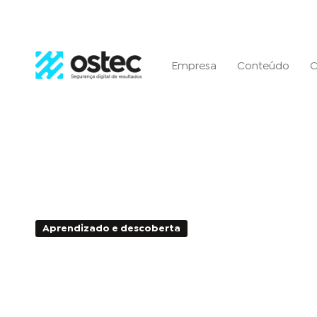
Empresa
Conteúdo
C
Aprendizado e descoberta
3min de Leitura - 
Security by Design: Como