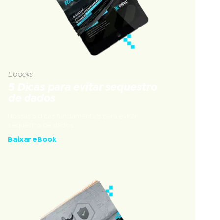
Ebooks
5 Dicas para evitar sequestro
de dados
Nossas 5 dicas fundamentais para evitar
sequestro de dados
Baixar eBook