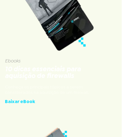
Ebooks
10 dicas essenciais para
aquisição de firewalls
Conheça os principais tópicos a serem
considerados na aquisição de um firewall.
Baixar eBook