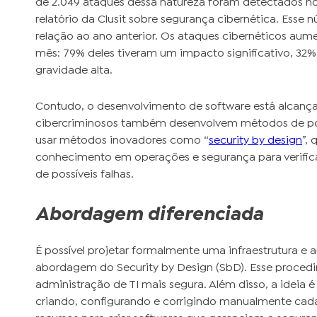
de 2.049 ataques dessa natureza foram detectados n
relatório da Clusit sobre segurança cibernética. Es
relação ao ano anterior. Os ataques cibernéticos au
mês: 79% deles tiveram um impacto significativo, 32%
gravidade alta.
Contudo, o desenvolvimento de software está alcança
cibercriminosos também desenvolvem métodos de ponta
usar métodos inovadores como “
security by design
”,
conhecimento em operações e segurança para verifi
de possíveis falhas.
Abordagem diferenciada
É possível projetar formalmente uma infraestrutura 
abordagem do Security by Design (SbD). Esse proced
administração de TI mais segura. Além disso, a ideia 
criando, configurando e corrigindo manualmente cada 