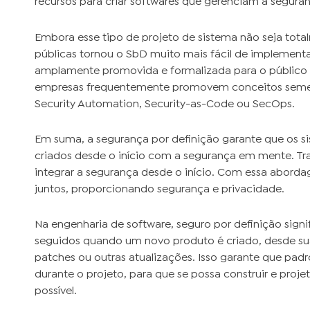
recursos para criar softwares que gerenciam a seguran
Embora esse tipo de projeto de sistema não seja tot
públicas tornou o SbD muito mais fácil de implementa
amplamente promovida e formalizada para o público
empresas frequentemente promovem conceitos seme
Security Automation, Security-as-Code ou SecOps.
Em suma, a segurança por definição garante que os 
criados desde o início com a segurança em mente. T
integrar a segurança desde o início. Com essa abor
juntos, proporcionando segurança e privacidade.
Na engenharia de software, seguro por definição signi
seguidos quando um novo produto é criado, desde s
patches ou outras atualizações. Isso garante que pad
durante o projeto, para que se possa construir e proj
possível.