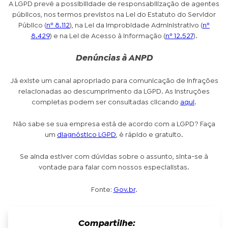
A LGPD prevê a possibilidade de responsabilização de agentes
públicos, nos termos previstos na Lei do Estatuto do Servidor
Público (
nº 8.112
), na Lei da Improbidade Administrativo (
nº
8.429
) e na Lei de Acesso à informação (
nº 12.527
).
Denúncias à ANPD
Já existe um canal apropriado para comunicação de infrações
relacionadas ao descumprimento da LGPD. As instruções
completas podem ser consultadas clicando
aqui
.
Não sabe se sua empresa está de acordo com a LGPD? Faça
um
diagnóstico LGPD
, é rápido e gratuito.
Se ainda estiver com dúvidas sobre o assunto, sinta-se à
vontade para falar com nossos especialistas.
Fonte:
Gov.br
.
Compartilhe: