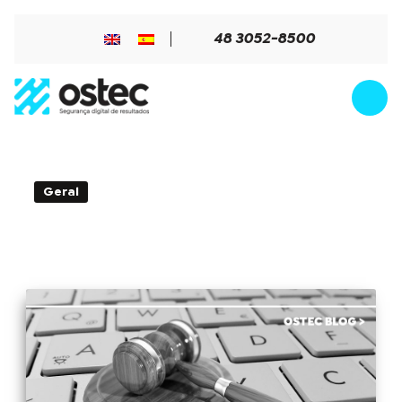
48 3052-8500
Geral
3min de Leitura - 03 de agosto de 2021
O que muda agora que as sanções da
LGPD entraram em vigor?