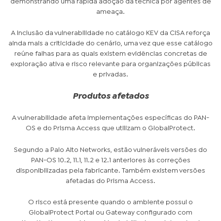
demonstrando uma rápida adoção da técnica por agentes de
ameaça.
A inclusão da vulnerabilidade no catálogo KEV da CISA reforça
ainda mais a criticidade do cenário, uma vez que esse catálogo
reúne falhas para as quais existem evidências concretas de
exploração ativa e risco relevante para organizações públicas
e privadas.
Produtos afetados
A vulnerabilidade afeta implementações específicas do PAN-
OS e do Prisma Access que utilizam o GlobalProtect.
Segundo a Palo Alto Networks, estão vulneráveis versões do
PAN-OS 10.2, 11.1, 11.2 e 12.1 anteriores às correções
disponibilizadas pela fabricante. Também existem versões
afetadas do Prisma Access.
O risco está presente quando o ambiente possui o
GlobalProtect Portal ou Gateway configurado com