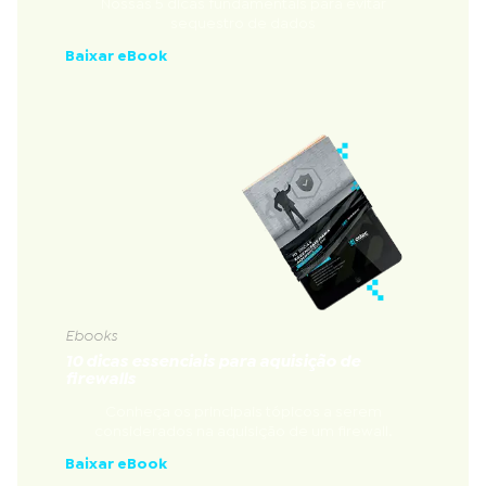
Nossas 5 dicas fundamentais para evitar
sequestro de dados
Baixar eBook
Ebooks
10 dicas essenciais para aquisição de
firewalls
Conheça os principais tópicos a serem
considerados na aquisição de um firewall.
Baixar eBook