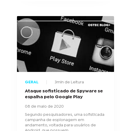
GERAL
3min de Leitura
Ataque sofisticado de Spyware se
espalha pelo Google Play
08 de maio de 2020
Segundo pesquisadores, uma sofisticada
campanha de espionagem em
andamento, voltada para usuários de
Android, que possuem...