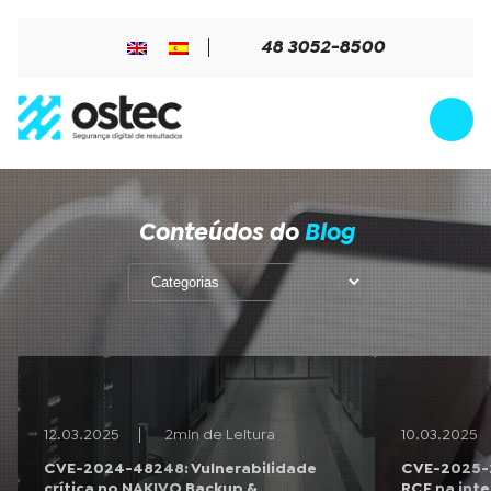
48 3052-8500
Conteúdos do
Blog
12.03.2025
2min de Leitura
10.03.2025
CVE-2024-48248: Vulnerabilidade
CVE-2025-2
crítica no NAKIVO Backup &
RCE na int