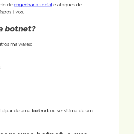
meio de
engenharia social
e ataques de
spositivos.
a botnet?
tros malwares:
;
rticipar de uma
botnet
ou ser vítima de um