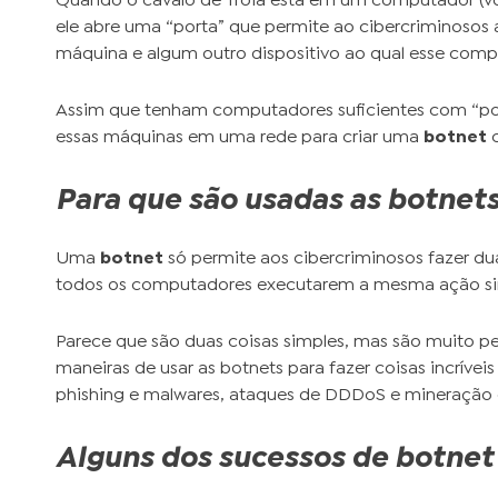
Quando o cavalo de Tróia está em um computador (vo
ele abre uma “porta” que permite ao cibercriminosos 
máquina e algum outro dispositivo ao qual esse comp
Assim que tenham computadores suficientes com “por
essas máquinas em uma rede para criar uma
botnet
c
Para que são usadas as botnet
Uma
botnet
só permite aos cibercriminosos fazer du
todos os computadores executarem a mesma ação s
Parece que são duas coisas simples, mas são muito pe
maneiras de usar as botnets para fazer coisas incríveis
phishing e malwares, ataques de DDDoS e mineração 
Alguns dos sucessos de botnet