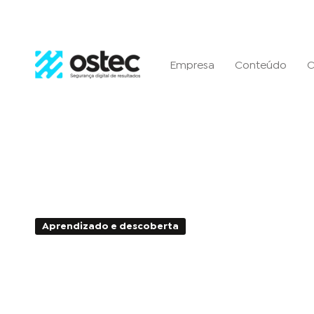
Empresa
Conteúdo
C
Aprendizado e descoberta
4min de Leitura - 
Botnet: redes de cibercri