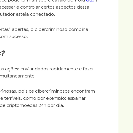
cê pode ler mais sobre cavalo de Tróia
aqui
)
acessar e controlar certos aspectos dessa
utador esteja conectado.
tas” abertas, o cibercriminoso combina
om sucesso.
s?
as ações: enviar dados rapidamente e fazer
imultaneamente.
rigosas, pois os cibercriminosos encontram
 e terríveis, como por exemplo: espalhar
de criptomoedas 24h por dia.