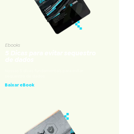
Ebooks
5 Dicas para evitar sequestro
de dados
Nossas 5 dicas fundamentais para evitar
sequestro de dados
Baixar eBook