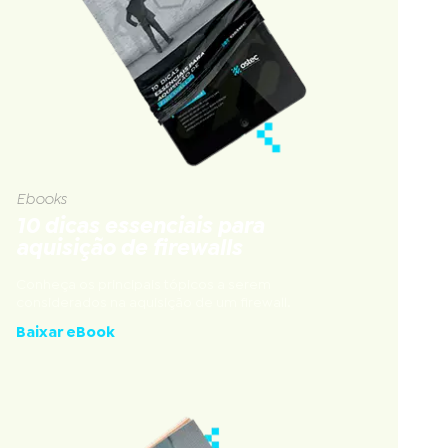
Ebooks
10 dicas essenciais para
aquisição de firewalls
Conheça os principais tópicos a serem
considerados na aquisição de um firewall.
Baixar eBook