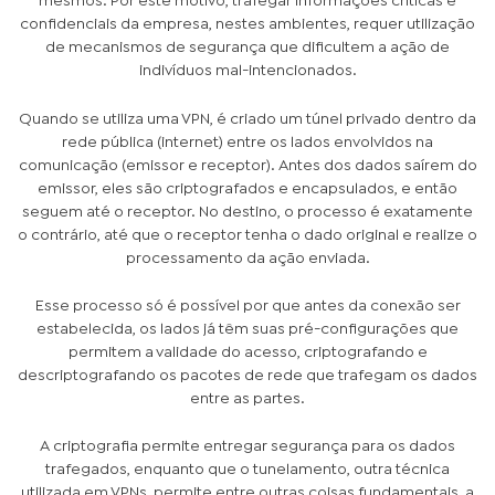
mesmos. Por este motivo, trafegar informações críticas e
confidenciais da empresa, nestes ambientes, requer utilização
de mecanismos de segurança que dificultem a ação de
indivíduos mal-intencionados.
Quando se utiliza uma VPN, é criado um túnel privado dentro da
rede pública (internet) entre os lados envolvidos na
comunicação (emissor e receptor). Antes dos dados saírem do
emissor, eles são criptografados e encapsulados, e então
seguem até o receptor. No destino, o processo é exatamente
o contrário, até que o receptor tenha o dado original e realize o
processamento da ação enviada.
Esse processo só é possível por que antes da conexão ser
estabelecida, os lados já têm suas pré-configurações que
permitem a validade do acesso, criptografando e
descriptografando os pacotes de rede que trafegam os dados
entre as partes.
A criptografia permite entregar segurança para os dados
trafegados, enquanto que o tunelamento, outra técnica
utilizada em VPNs, permite entre outras coisas fundamentais, a