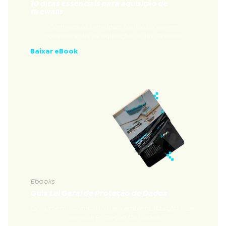
10 dicas essenciais para aquisição de
firewalls
Conheça os principais tópicos a serem
considerados na aquisição de um firewall.
Baixar eBook
Ebooks
Guia Lei Geral de Proteção de Dados
Documento completo para ambientalização à Lei
Geral de Proteção de Dados