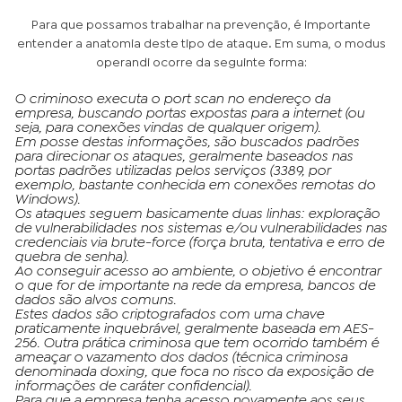
Para que possamos trabalhar na prevenção, é importante
entender a anatomia deste tipo de ataque. Em suma, o modus
operandi ocorre da seguinte forma:
O criminoso executa o port scan no endereço da
empresa, buscando portas expostas para a internet (ou
seja, para conexões vindas de qualquer origem).
Em posse destas informações, são buscados padrões
para direcionar os ataques, geralmente baseados nas
portas padrões utilizadas pelos serviços (3389, por
exemplo, bastante conhecida em conexões remotas do
Windows).
Os ataques seguem basicamente duas linhas: exploração
de vulnerabilidades nos sistemas e/ou vulnerabilidades nas
credenciais via brute-force (força bruta, tentativa e erro de
quebra de senha).
Ao conseguir acesso ao ambiente, o objetivo é encontrar
o que for de importante na rede da empresa, bancos de
dados são alvos comuns.
Estes dados são criptografados com uma chave
praticamente inquebrável, geralmente baseada em AES-
256. Outra prática criminosa que tem ocorrido também é
ameaçar o vazamento dos dados (técnica criminosa
denominada doxing, que foca no risco da exposição de
informações de caráter confidencial).
Para que a empresa tenha acesso novamente aos seus