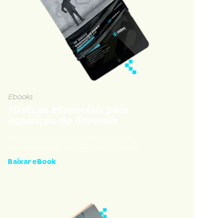
Ebooks
10 dicas essenciais para
aquisição de firewalls
Conheça os principais tópicos a serem
considerados na aquisição de um firewall.
Baixar eBook