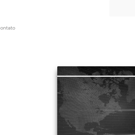
ontato
2017
e
 em