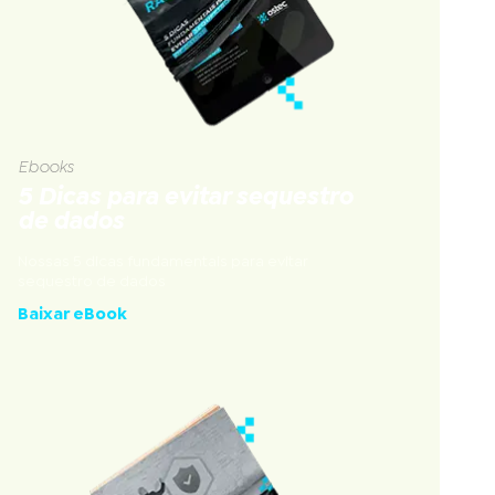
Ebooks
5 Dicas para evitar sequestro
de dados
Nossas 5 dicas fundamentais para evitar
sequestro de dados
Baixar eBook