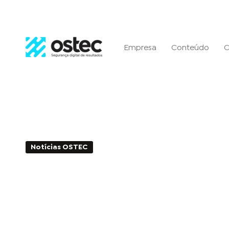
Empresa
Conteúdo
C
Notícias OSTEC
1min de Leitura - 16 de maio de 
Terceira edição do Papo d
Segurança será realizada
Florianópolis