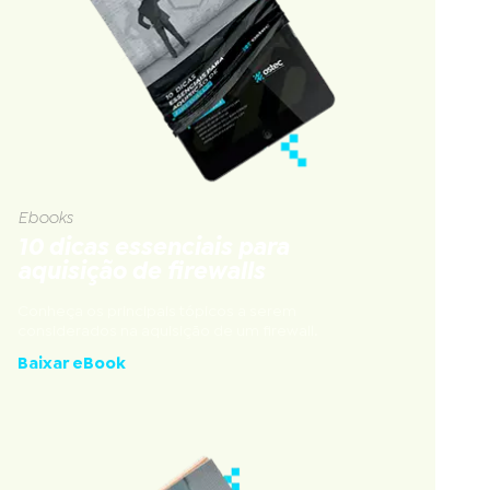
Ebooks
10 dicas essenciais para
aquisição de firewalls
Conheça os principais tópicos a serem
considerados na aquisição de um firewall.
Baixar eBook