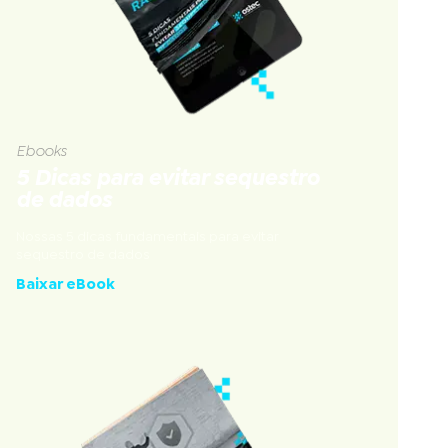
Ebooks
5 Dicas para evitar sequestro
de dados
Nossas 5 dicas fundamentais para evitar
sequestro de dados
Baixar eBook