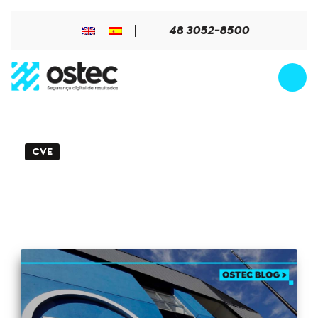
48 3052-8500
CVE
3min de Leitura - 18 de fevereiro de 2026
CVE-2026-22769: Vulnerabilidade no
Dell RecoverPoint permite acesso root
remoto não autenticado