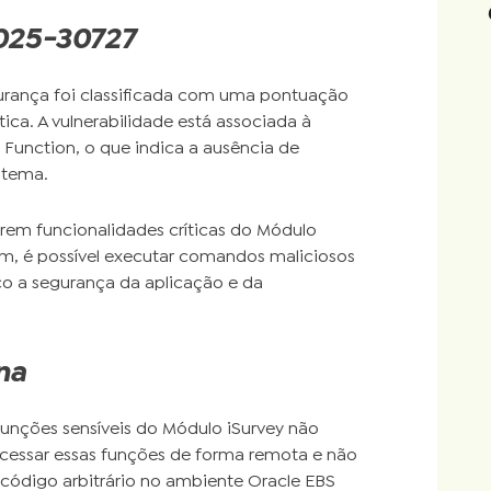
2025-30727
urança foi classificada com uma pontuação
ica. A vulnerabilidade está associada à
l Function, o que indica a ausência de
stema.
rem funcionalidades críticas do Módulo
sim, é possível executar comandos maliciosos
co a segurança da aplicação e da
na
funções sensíveis do Módulo iSurvey não
essar essas funções de forma remota e não
código arbitrário no ambiente Oracle EBS