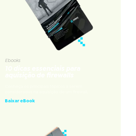
Ebooks
10 dicas essenciais para
aquisição de firewalls
Conheça os principais tópicos a serem
considerados na aquisição de um firewall.
Baixar eBook