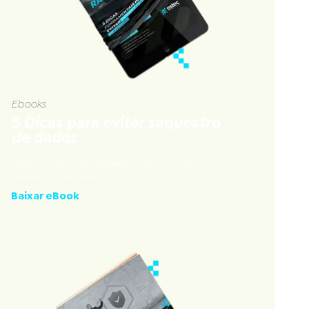
Ebooks
5 Dicas para evitar sequestro
de dados
Nossas 5 dicas fundamentais para evitar
sequestro de dados
Baixar eBook