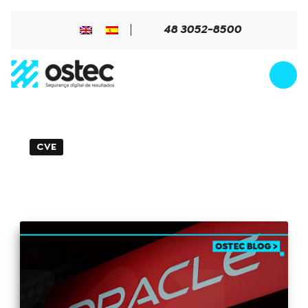
48 3052-8500
CVE
2min de Leitura - 27 de janeiro de 2025
CVE-2025-21535: Vulnerabilidade
crítica no Oracle WebLogic Server