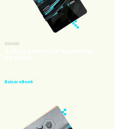
Ebooks
5 Dicas para evitar sequestro
de dados
Nossas 5 dicas fundamentais para evitar
sequestro de dados
Baixar eBook