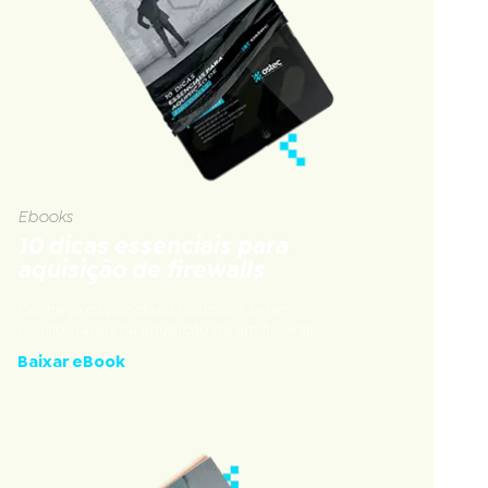
Ebooks
10 dicas essenciais para
aquisição de firewalls
Conheça os principais tópicos a serem
considerados na aquisição de um firewall.
Baixar eBook