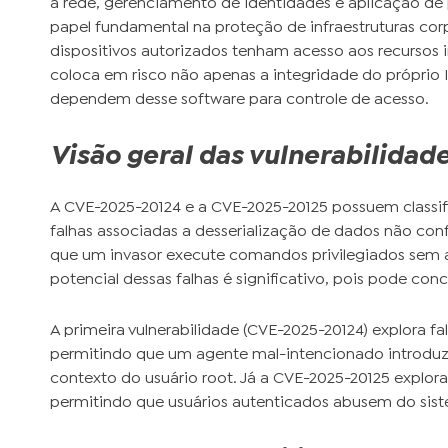
à rede, gerenciamento de identidades e aplicação de
papel fundamental na proteção de infraestruturas cor
dispositivos autorizados tenham acesso aos recursos i
coloca em risco não apenas a integridade do próprio
dependem desse software para controle de acesso.
Visão geral das vulnerabilidad
A CVE-2025-20124 e a CVE-2025-20125 possuem classif
falhas associadas a desserialização de dados não conf
que um invasor execute comandos privilegiados sem
potencial dessas falhas é significativo, pois pode con
A primeira vulnerabilidade (CVE-2025-20124) explora fa
permitindo que um agente mal-intencionado introduz
contexto do usuário root. Já a CVE-2025-20125 explor
permitindo que usuários autenticados abusem do siste