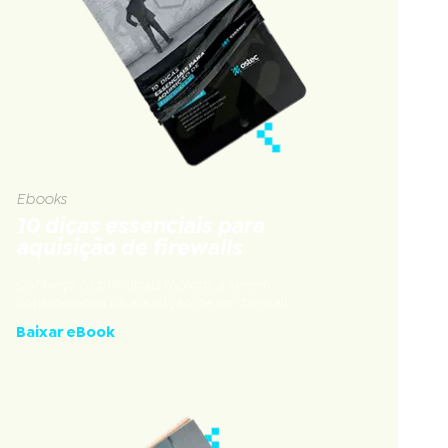
Ebooks
10 dicas essenciais para
aquisição de firewalls
Conheça os principais tópicos a serem
considerados na aquisição de um firewall.
Baixar eBook