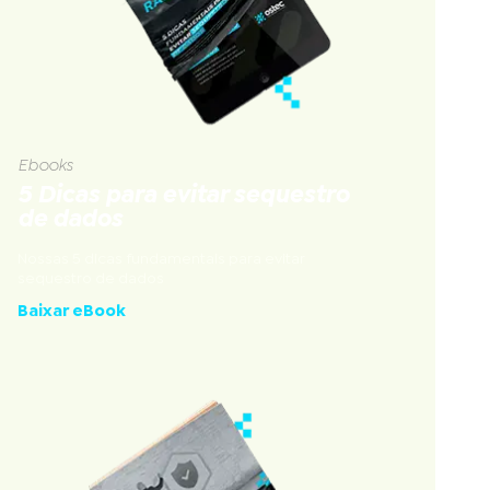
Ebooks
5 Dicas para evitar sequestro
de dados
Nossas 5 dicas fundamentais para evitar
sequestro de dados
Baixar eBook