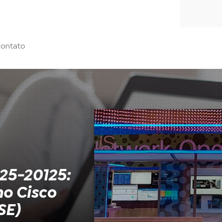
ontato
25-20125:
no Cisco
SE)