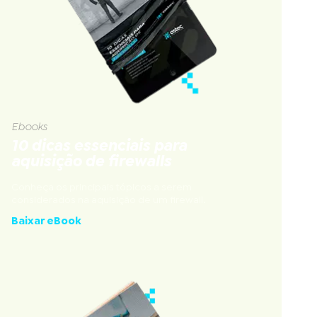
Ebooks
10 dicas essenciais para
aquisição de firewalls
Conheça os principais tópicos a serem
considerados na aquisição de um firewall.
Baixar eBook