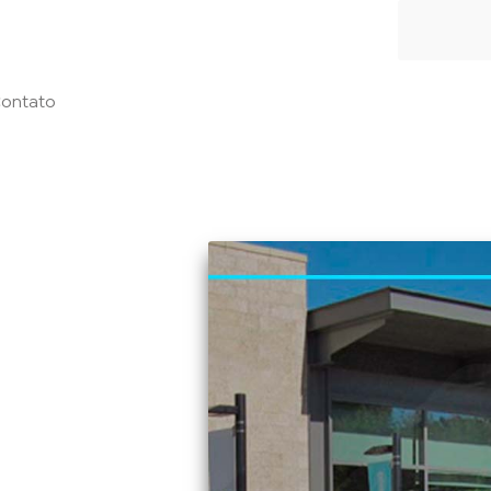
ontato
ilidade de
 HCX