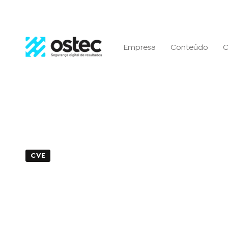
Empresa
Conteúdo
C
CVE
2min de Leitura - 21 de outubro de 2024
CVE-2024-38814: Vulnerab
injeção de SQL no VMware