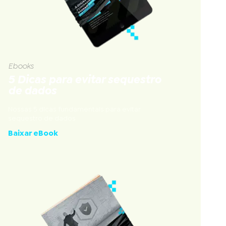
Ebooks
5 Dicas para evitar sequestro
de dados
Nossas 5 dicas fundamentais para evitar
sequestro de dados
Baixar eBook