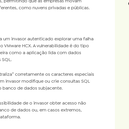
rs, permitindo que as empresas movam
ferentes, como nuvens privadas e públicas.
a um invasor autenticado explorar uma falha
o VMware HCX. A vulnerabilidade é do tipo
neira como a aplicação lida com dados
s SQL.
raliza” corretamente os caracteres especiais
m invasor modifique ou crie consultas SQL
o banco de dados subjacente.
ssibilidade de o invasor obter acesso não
 banco de dados ou, em casos extremos,
ataforma.