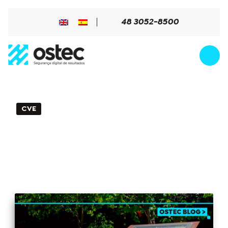
48 3052-8500
CVE
2min de Leitura - 17 de dezembro de 2024
Vulnerabilidades CVE-2024-38812 e
CVE-2024-38813 no VMware vCenter
Server estão sendo ativamente
exploradas