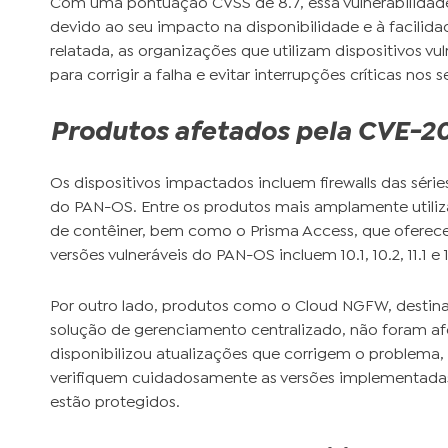
Com uma pontuação CVSS de 8.7, essa vulnerabilidade
devido ao seu impacto na disponibilidade e à facilid
relatada, as organizações que utilizam dispositivos 
para corrigir a falha e evitar interrupções críticas nos
Produtos afetados pela CVE-2
Os dispositivos impactados incluem firewalls das série
do PAN-OS. Entre os produtos mais amplamente utilizad
de contêiner, bem como o Prisma Access, que oferec
versões vulneráveis do PAN-OS incluem 10.1, 10.2, 11.1 
Por outro lado, produtos como o Cloud NGFW, destin
solução de gerenciamento centralizado, não foram afet
disponibilizou atualizações que corrigem o problema,
verifiquem cuidadosamente as versões implementadas 
estão protegidos.