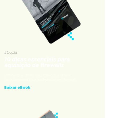
Ebooks
10 dicas essenciais para
aquisição de firewalls
Conheça os principais tópicos a serem
considerados na aquisição de um firewall.
Baixar eBook