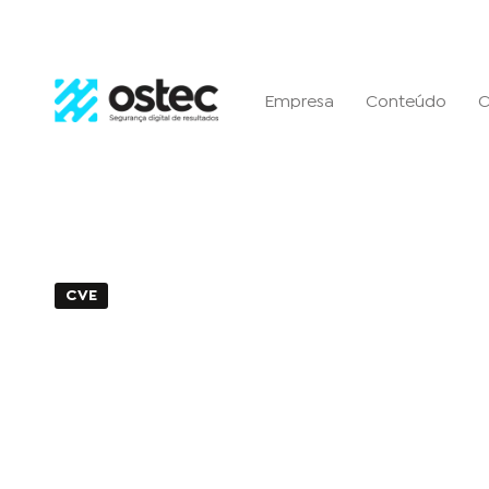
Empresa
Conteúdo
C
CVE
3min de Leitura - 09 de janeiro de 2025
CVE-2024-3393: Vulnerabi
negação de serviço no PA
Palo Alto Networks exige 
urgente