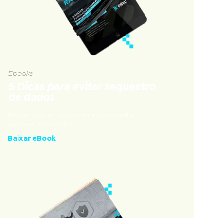
Ebooks
5 Dicas para evitar sequestro
de dados
Nossas 5 dicas fundamentais para evitar
sequestro de dados
Baixar eBook