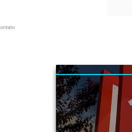
ontato
lidade de
N-OS da
correção