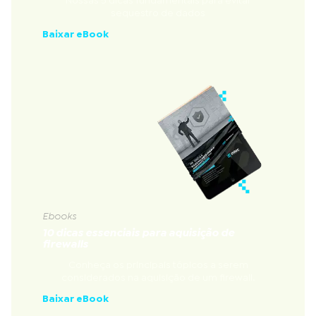
Nossas 5 dicas fundamentais para evitar
sequestro de dados
Baixar eBook
Ebooks
10 dicas essenciais para aquisição de
firewalls
Conheça os principais tópicos a serem
considerados na aquisição de um firewall.
Baixar eBook