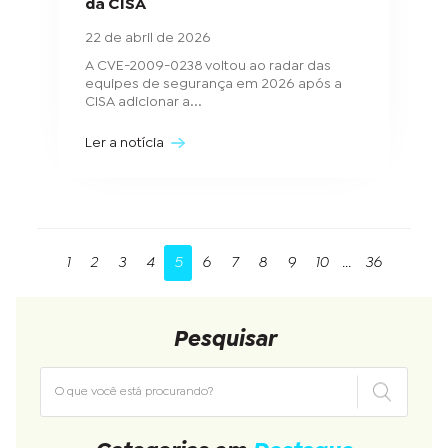
da CISA
22 de abril de 2026
A CVE-2009-0238 voltou ao radar das
equipes de segurança em 2026 após a
CISA adicionar a...
Ler a notícia
1
2
3
4
5
6
7
8
9
10
...
36
Pesquisar