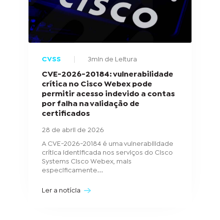
CVSS
3min de Leitura
CVE-2026-20184: vulnerabilidade
crítica no Cisco Webex pode
permitir acesso indevido a contas
por falha na validação de
certificados
28 de abril de 2026
A CVE-2026-20184 é uma vulnerabilidade
crítica identificada nos serviços do Cisco
Systems Cisco Webex, mais
especificamente...
Ler a notícia