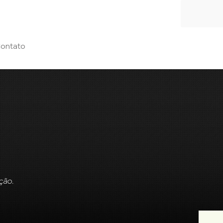
ontato
ção.