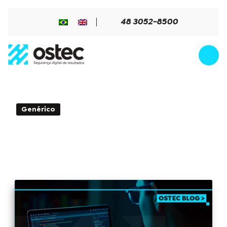
48 3052-8500
2min de Leitura - 07 de febrero de
Genérico
2025
CVE-2020-11023: Vulnerabilidad XSS en
jQuery está siendo explotada
activamente