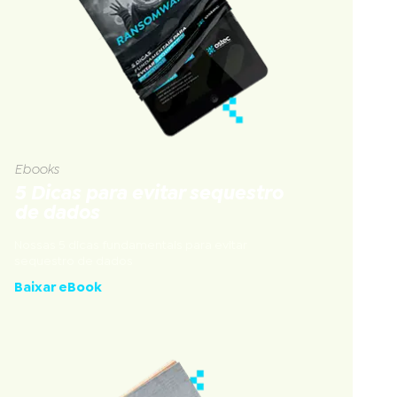
Ebooks
5 Dicas para evitar sequestro
de dados
Nossas 5 dicas fundamentais para evitar
sequestro de dados
Baixar eBook