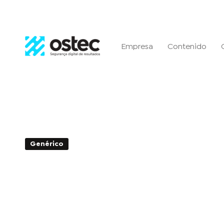
Empresa
Contenido
Genérico
2min de Leitura - 13 de noviembre de 
CVE-2024-47575: Vulnerab
autenticación ausente de
FortiManager