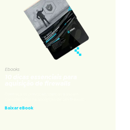
Ebooks
10 dicas essenciais para
aquisição de firewalls
Conheça os principais tópicos a serem
considerados na aquisição de um firewall.
Baixar eBook