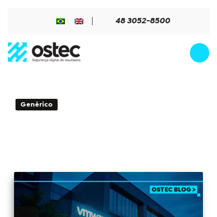
48 3052-8500
2min de Leitura - 10 de marzo de
Genérico
2025
CVE-2025-22217: Vulnerabilidad de
inyección de SQL en VMware Avi Load
Balancer