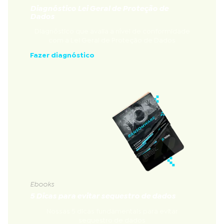
Diagnóstico Lei Geral de Proteção de
Dados
Diagnóstico que avalia a nível de conformidade
com a Lei Geral de Proteção de Dados
Fazer diagnóstico
Ebooks
5 Dicas para evitar sequestro de dados
Nossas 5 dicas fundamentais para evitar
sequestro de dados