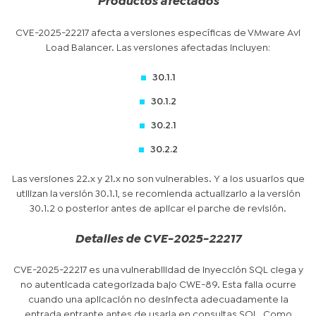
Productos afectados
CVE-2025-22217 afecta a versiones específicas de VMware Avi
Load Balancer. Las versiones afectadas incluyen:
30.1.1
30.1.2
30.2.1
30.2.2
Las versiones 22.x y 21.x no son vulnerables. Y a los usuarios que
utilizan la versión 30.1.1, se recomienda actualizarlo a la versión
30.1.2 o posterior antes de aplicar el parche de revisión.
Detalles de CVE-2025-22217
CVE-2025-22217 es una vulnerabilidad de inyección SQL ciega y
no autenticada categorizada bajo CWE-89. Esta falla ocurre
cuando una aplicación no desinfecta adecuadamente la
entrada entrante antes de usarla en consultas SQL. Como