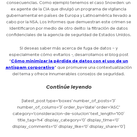
consecuencias. Como ejemplo tenemos el caso Snowden: un
ex agente de la CIA que divulgó un programa de vigilancia
gubernamental en países de Europa y Latinoamérica llevado a
cabo por la NSA. Los informes que demuestran este crimen se
identificaron por medio de otro delito: la filtración de datos
confidenciales de la agencia de seguridad de Estados Unidos.
Si deseas saber más acerca de fuga de datos – y
especialmente cómo evitarlos -, desarrollamos el blog post
“
Cómo minimizar la pérdida de datos con el uso de un
antispam corporativo
” que promueve una contextualización
del tema y ofrece innumerables consejos de seguridad.
Continúe leyendo
[latest_post type=’boxes’ number_of_posts=’3′
number_of_colums=’3′ order_by=’date’ order=’ASC’
category=’consideracion-de-solucion’ text_length=’100′
title_tag=’h4′ display_category=’0′ display_time=’0′
display_comments=’0′ display_like=’0′ display_share=’0′]