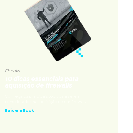
Ebooks
10 dicas essenciais para
aquisição de firewalls
Conheça os principais tópicos a serem
considerados na aquisição de um firewall.
Baixar eBook