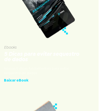
Ebooks
5 Dicas para evitar sequestro
de dados
Nossas 5 dicas fundamentais para evitar
sequestro de dados
Baixar eBook