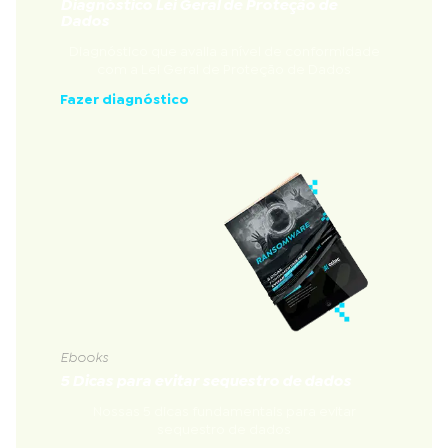
Diagnóstico Lei Geral de Proteção de
Dados
Diagnóstico que avalia a nível de conformidade
com a Lei Geral de Proteção de Dados
Fazer diagnóstico
Ebooks
5 Dicas para evitar sequestro de dados
Nossas 5 dicas fundamentais para evitar
sequestro de dados