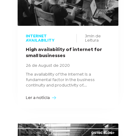
INTERNET
3min de
AVAILABILITY
Leitura
High availability of internet for
small businesses
26 de August de 2020
The availability of the Internet is a
fundamental factor in the business
continuity and productivity of...
Ler a notícia