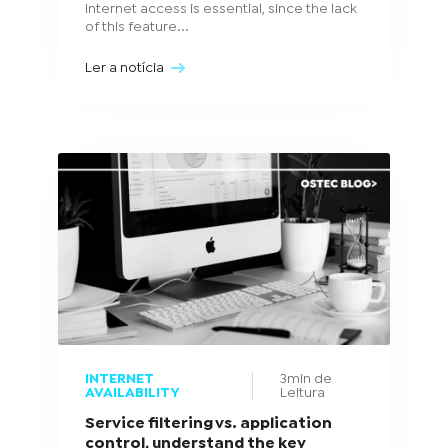
Internet access is essential, since the lack
of this feature...
Ler a notícia
INTERNET
3min de
AVAILABILITY
Leitura
Service filtering vs. application
control, understand the key