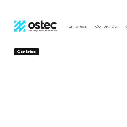
Empresa
Contenido
Genérico
0min de Leitura - 02 de octubre de 2
Ataque con Ransomware a
Eléctrica Americana refuer
vigilancia entre las empre
infraestructura