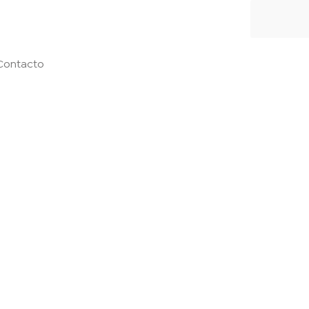
Contacto
020
 Central
za la
sas de