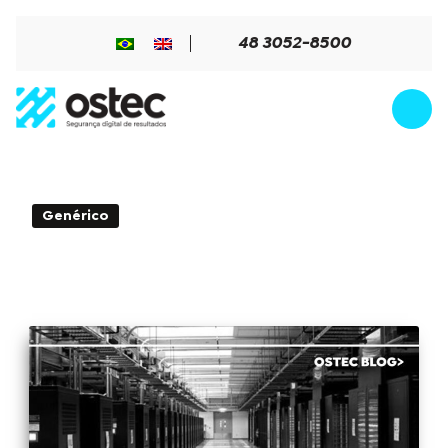
48 3052-8500
4min de Leitura - 08 de octubre de
Genérico
2019
NUBE PRIVADA, PÚBLICA O HÍBRIDA:
¿Cuál es la mejor para mi empresa?