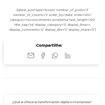
[latest_post type=’boxes’ number_of_posts=’3′
number_of_colums=’3′ order_by=’date’ order=’ASC’
category=’reconocimiento-problema’ text_length=’100′
title_tag=’h4′ display_category=’0′ display_time=»
display_comments=’0′ display_like=’0′ display_share=’0′]
Compartilhe:
¿Qué le ofrece la transformación digital a mi empresa?