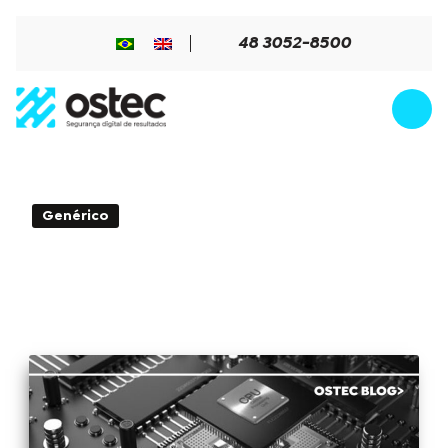
48 3052-8500
4min de Leitura - 04 de enero de
Genérico
2018
Entienda las fallas de seguridad
Meltdown y Spectre que afectan a
varios procesadores