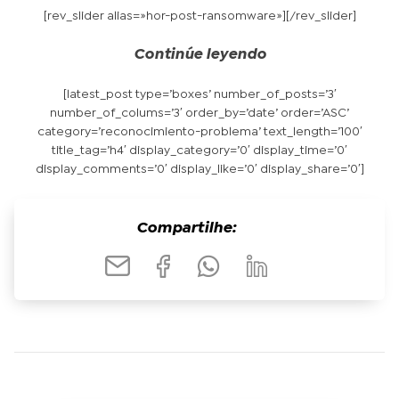
[rev_slider alias=»hor-post-ransomware»][/rev_slider]
Continúe leyendo
[latest_post type=’boxes’ number_of_posts=’3′
number_of_colums=’3′ order_by=’date’ order=’ASC’
category=’reconocimiento-problema’ text_length=’100′
title_tag=’h4′ display_category=’0′ display_time=’0′
display_comments=’0′ display_like=’0′ display_share=’0′]
Compartilhe: