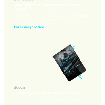
Diagnóstico Lei Geral de Proteção de
Dados
Diagnóstico que avalia a nível de conformidade
com a Lei Geral de Proteção de Dados
Fazer diagnóstico
Ebooks
5 Dicas para evitar sequestro de dados
Nossas 5 dicas fundamentais para evitar
sequestro de dados