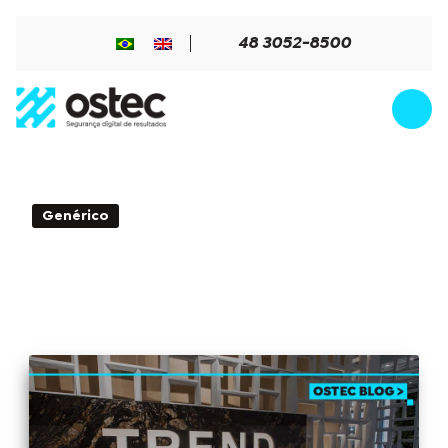
48 3052-8500
1min de Leitura - 04 de noviembre
Genérico
de 2024
CVE-2024-48904: Vulnerabilidade de
injeção de comando RCE no Trend
Micro Cloud Edge